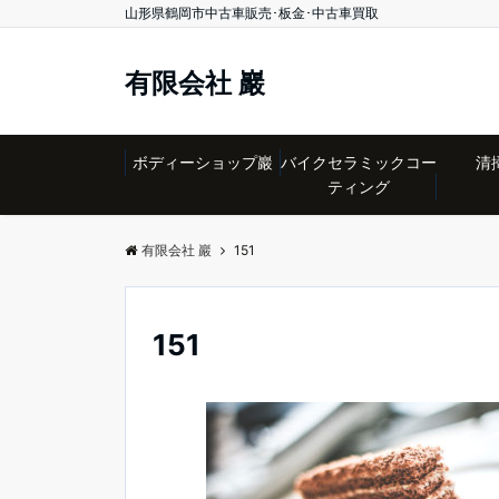
山形県鶴岡市中古車販売･板金･中古車買取
有限会社 巖
ボディーショップ巖
バイクセラミックコー
清
ティング
有限会社 巖
151
151